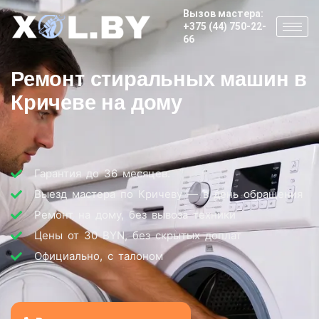
Вызов мастера:
+375 (44) 750-22-
66
Ремонт стиральных машин в
Кричеве на дому
Гарантия до 36 месяцев.
Выезд мастера по Кричеву — в день обращения
Ремонт на дому, без вывоза техники
Цены от 30 BYN, без скрытых доплат
Официально, с талоном