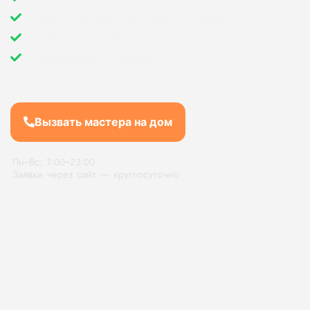
Ремонт на дому, без вывоза техники
Цены от 10 BYN, без скрытых доплат
Официально, с талоном
Вызвать мастера на дом
Пн–Вс: 7:00–23:00
Заявки через сайт — круглосуточно