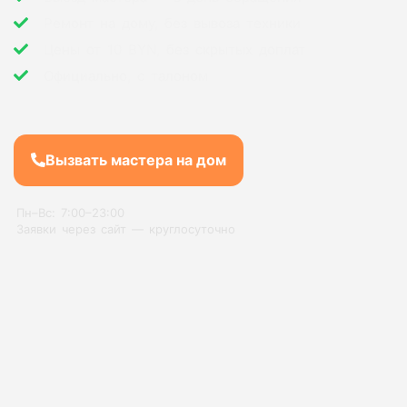
Ремонт на дому, без вывоза техники
Цены от 10 BYN, без скрытых доплат
Официально, с талоном
Вызвать мастера на дом
Пн–Вс: 7:00–23:00
Заявки через сайт — круглосуточно