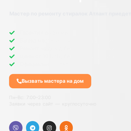
Мастер по ремонту стиралок Атлант приедет
Гарантия до 36 месяцев.
Выезд мастера — в день обращения
Ремонт на дому, без вывоза техники
Цены от 10 BYN, без скрытых доплат
Официально, с талоном
Вызвать мастера на дом
Пн–Вс: 7:00–23:00
Заявки через сайт — круглосуточно