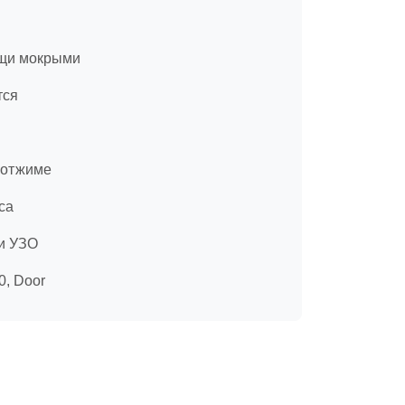
ещи мокрыми
тся
и отжиме
са
ли УЗО
0, Door