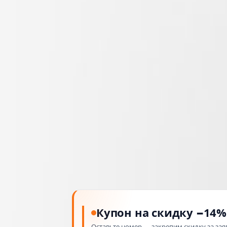
Купон на скидку −14%
Оставьте номер — закрепим скидку за зая