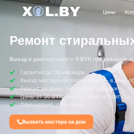
Цены
Усл
Ремонт стиральны
Выезд и диагностика — 0 BYN при ремонте. Ц
Гарантия до 36 месяцев.
Выезд мастера по Колодищам — в день о
Ремонт на дому, без вывоза техники
Цены от 30 BYN, без скрытых доплат
Официально, с талоном
Вызвать мастера на дом