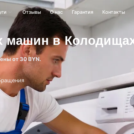
уги
Отзывы
О нас
Гарантия
Контакты
х машин в Колодищах
ены от 30 BYN.
бращения