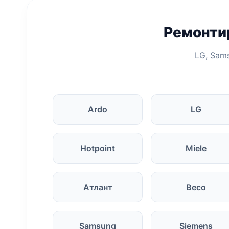
Ремонти
LG, Sams
Ardo
LG
Hotpoint
Miele
Атлант
Beco
Samsung
Siemens