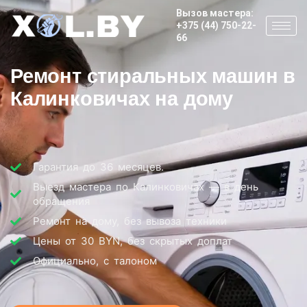
Вызов мастера:
+375 (44) 750-22-
66
Ремонт стиральных машин в
Калинковичах на дому
Гарантия до 36 месяцев.
Выезд мастера по Калинковичах — в день
обращения
Ремонт на дому, без вывоза техники
Цены от 30 BYN, без скрытых доплат
Официально, с талоном