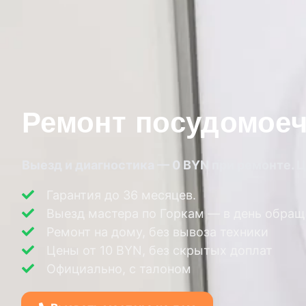
Ремонт посудомоеч
Выезд и диагностика — 0 BYN при ремонте. Ц
Гарантия до 36 месяцев.
Выезд мастера по Горкам — в день обращ
Ремонт на дому, без вывоза техники
Цены от 10 BYN, без скрытых доплат
Официально, с талоном