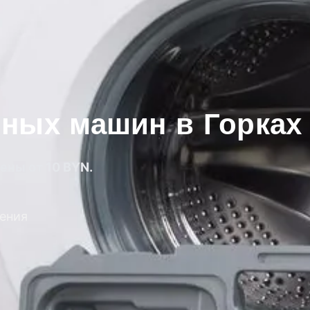
ных машин в Горках
ены от 10 BYN.
ения