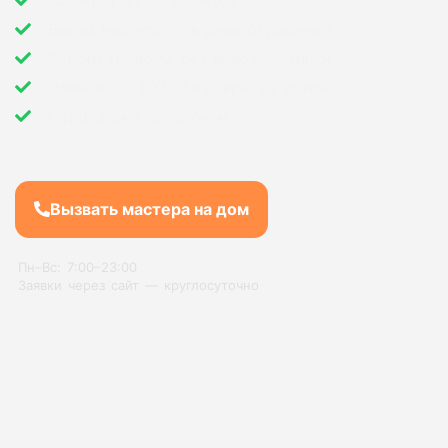
Гарантия до 36 месяцев.
Выезд мастера — в день обращения
Ремонт на дому, без вывоза техники
Цены от 10 BYN, без скрытых доплат
Официально, с талоном
Вызвать мастера на дом
Пн–Вс: 7:00–23:00
Заявки через сайт — круглосуточно