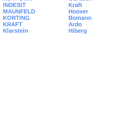
INDESIT
Kraft
MAUNFELD
Hoover
KORTING
Bomann
KRAFT
Ardo
Klarstein
Hiberg
LG
PHILIPS
LIEBHERR
Brandt
Написать в Viber
Срочно позвонить
НАШ РЕЙТИНГ