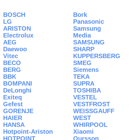
BOSCH
Bork
LG
Panasonic
ARISTON
Samsung
Electrolux
Media
AEG
SAMSUNG
Daewoo
SHARP
Vitec
KUPPERSBERG
BECO
SMEG
BERG
Siemens
BBK
TEKA
BOMPANI
SUPRA
DeLonghi
TOSHIBA
Exiteq
VESTEL
Gefest
VESTFROST
GORENJE
WEISSGAUFF
HAIER
WEST
HANSA
WHIRPOOL
Hotpoint-Ariston
Xiaomi
HOTPOINT
Oursson