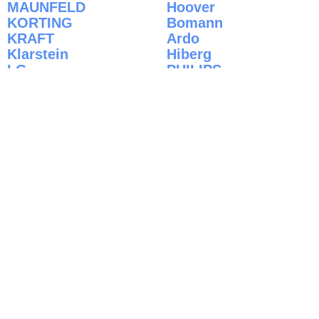
MAUNFELD
Hoover
KORTING
Bomann
KRAFT
Ardo
Klarstein
Hiberg
LG
PHILIPS
LIEBHERR
Brandt
Написать в Viber
Срочно позвонить
НАШ РЕЙТИНГ