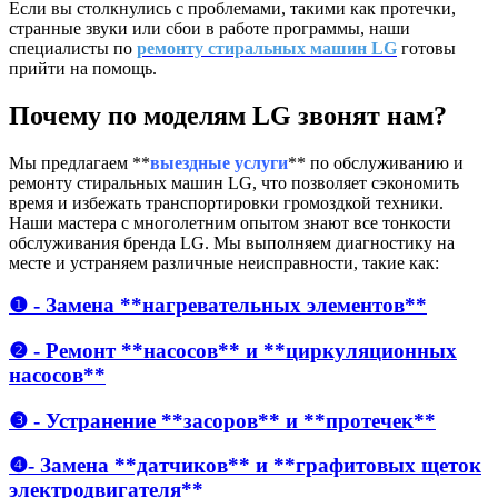
Если вы столкнулись с проблемами, такими как протечки,
странные звуки или сбои в работе программы, наши
специалисты по
ремонту стиральных машин LG
готовы
прийти на помощь.
Почему по моделям LG звонят нам?
Мы предлагаем **
выездные услуги
** по обслуживанию и
ремонту стиральных машин LG, что позволяет сэкономить
время и избежать транспортировки громоздкой техники.
Наши мастера с многолетним опытом знают все тонкости
обслуживания бренда LG. Мы выполняем диагностику на
месте и устраняем различные неисправности, такие как:
❶ - Замена **нагревательных элементов**
❷ - Ремонт **насосов** и **циркуляционных
насосов**
❸ - Устранение **засоров** и **протечек**
❹- Замена **датчиков** и **графитовых щеток
электродвигателя**