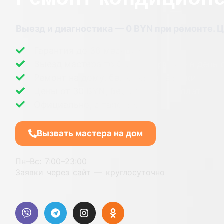
Выезд и диагностика — 0 BYN при ремонте. Ц
Гарантия до 36 месяцев.
Выезд мастера по Светлогорску— в день
Ремонт на дому, без вывоза техники
Цены от 30 BYN, без скрытых доплат
Официально, с талоном
Вызвать мастера на дом
Пн–Вс: 7:00–23:00
Заявки через сайт — круглосуточно