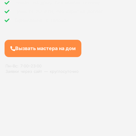
Ремонт на дому, без вывоза техники
Цены от 30 BYN, без скрытых доплат
Официально, с талоном
Вызвать мастера на дом
Пн–Вс: 7:00–23:00
Заявки через сайт — круглосуточно