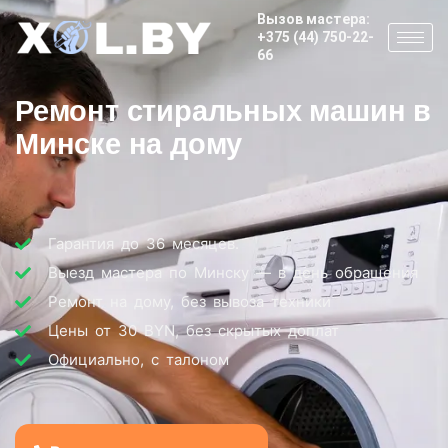
Вызов мастера:
+375 (44) 750-22-
66
Ремонт стиральных машин в
Минске на дому
Гарантия до 36 месяцев.
Выезд мастера по Минску — в день обращения
Ремонт на дому, без вывоза техники
Цены от 30 BYN, без скрытых доплат
Официально, с талоном