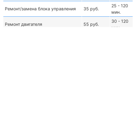
25 - 120
Ремонт/замена блока управления
35 руб.
мин.
30 - 120
Ремонт двигателя
55 руб.
мин.
Не сливает воду
Написать в Viber
Срочно позвонить
15 - 40
Чистка сливного фильтра
20 руб.
мин.
15 - 30
Устранение засоров
15 руб.
мин.
15 - 35
Замена сливного шланга
35 руб.
мин.
15 - 50
Замена патрубков
35 руб.
мин.
35 - 90
Замена насоса
60 руб.
мин.
Замена датчика уровня воды
35 - 60