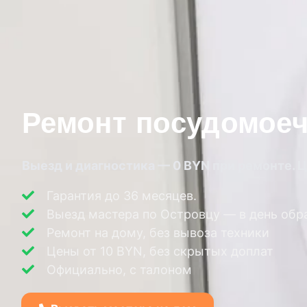
Ремонт посудомоеч
Выезд и диагностика — 0 BYN при ремонте. Ц
Гарантия до 36 месяцев.
Выезд мастера по Островцу — в день об
Ремонт на дому, без вывоза техники
Цены от 10 BYN, без скрытых доплат
Официально, с талоном