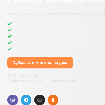
Выезд и диагностика — 0 BYN при ремонте. Ц
Гарантия до 36 месяцев.
Выезд мастера по Михановичам — в день
Ремонт на дому, без вывоза техники
Цены от 30 BYN, без скрытых доплат
Официально, с талоном
Вызвать мастера на дом
Пн–Вс: 7:00–23:00
Заявки через сайт — круглосуточно