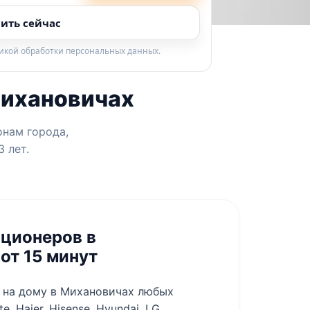
ить сейчас
тикой обработки персональных данных.
Михановичах
онам города,
 лет.
ционеров в
от 15 минут
 на дому в Михановичах любых
te, Haier, Hisense, Hyundai, LG,