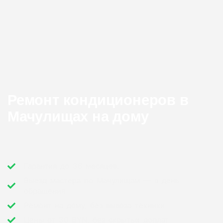
Ремонт кондиционеров в
Мачулищах на дому
Гарантия до 36 месяцев.
Выезд мастера по Мачулищам — в день
обращения
Ремонт на дому, без вывоза техники
Цены от 30 BYN, без скрытых доплат