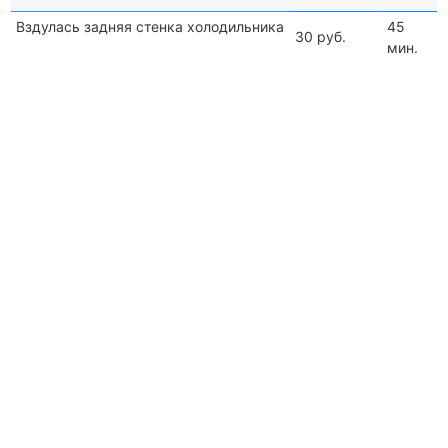
Вздулась задняя стенка холодильника
45
30 руб.
мин.
45 -
Замена двери на холодильнике
40 руб.
60
мин.
Написать в Viber
Срочно позвонить
25 -
Перестановка двери холодильника
15 руб.
40
мин.
25 -
Замена резинового уплотнителя в
35 руб.
60
холодильнике
мин.
25 -
Замена резины на двери
35 руб.
60
холодильника
мин.
25 -
Ремонт двери холодильника
25 руб.
60
мин.