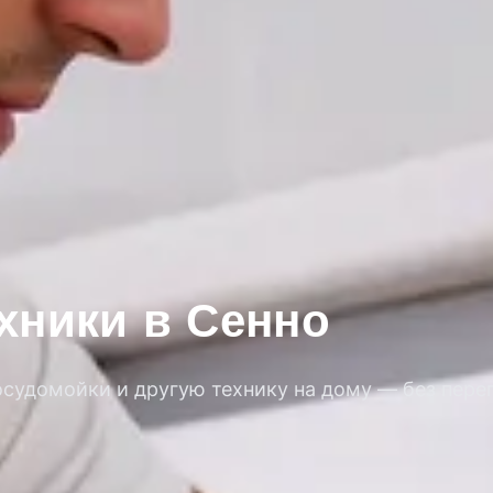
хники в Сенно
удомойки и другую технику на дому — без переп