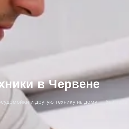
хники в Червене
удомойки и другую технику на дому — без переп